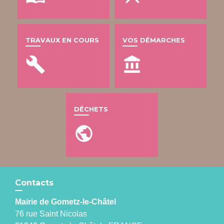
TRAVAUX EN COURS
VOS DÉMARCHES
build
account_balance
DÉCHETS
public
Contacts
Mairie de Gometz-le-Châtel
76 rue Saint Nicolas