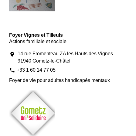
Foyer Vignes et Tilleuls
Actions familiale et sociale
14 rue Fromenteau ZA les Hauts des Vignes
location_on
91940 Gometz-le-Châtel
phone
+33 1 60 14 77 05
Foyer de vie pour adultes handicapés mentaux