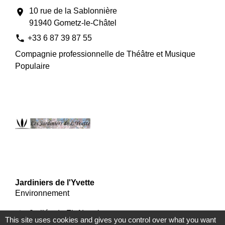
10 rue de la Sablonnière
location_on
91940 Gometz-le-Châtel
phone
+33 6 87 39 87 55
Compagnie professionnelle de Théâtre et Musique
Populaire
Jardiniers de l'Yvette
Environnement
8 allée du Fief Lambert
location_on
This site uses cookies and gives you control over what you want