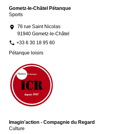
Gometz-le-Châtel Pétanque
Sports
76 rue Saint Nicolas
location_on
91940 Gometz-le-Châtel
phone
+33 6 30 18 95 60
Pétanque loisirs
Imagin'action - Compagnie du Regard
Culture