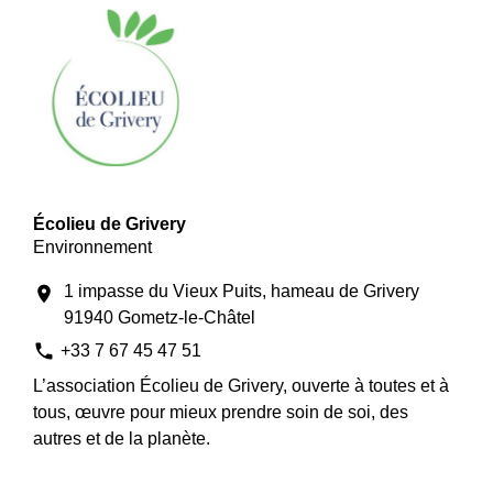
Écolieu de Grivery
Environnement
1 impasse du Vieux Puits, hameau de Grivery
location_on
91940 Gometz-le-Châtel
phone
+33 7 67 45 47 51
L’association Écolieu de Grivery, ouverte à toutes et à
tous, œuvre pour mieux prendre soin de soi, des
autres et de la planète.