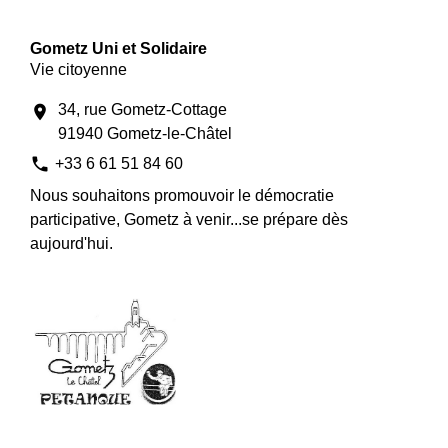
Gometz Uni et Solidaire
Vie citoyenne
34, rue Gometz-Cottage
location_on
91940 Gometz-le-Châtel
phone
+33 6 61 51 84 60
Nous souhaitons promouvoir le démocratie
participative, Gometz à venir...se prépare dès
aujourd'hui.