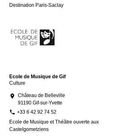
Destination Paris-Saclay
Ecole de Musique de Gif
Culture
Château de Belleville
location_on
91190 Gif-sur-Yvette
phone
+33 6 42 92 74 52
Ecole de Musique et Théâtre ouverte aux
Castelgometziens