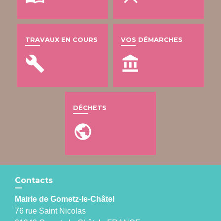
TRAVAUX EN COURS
VOS DÉMARCHES
build
account_balance
DÉCHETS
public
Contacts
Mairie de Gometz-le-Châtel
76 rue Saint Nicolas