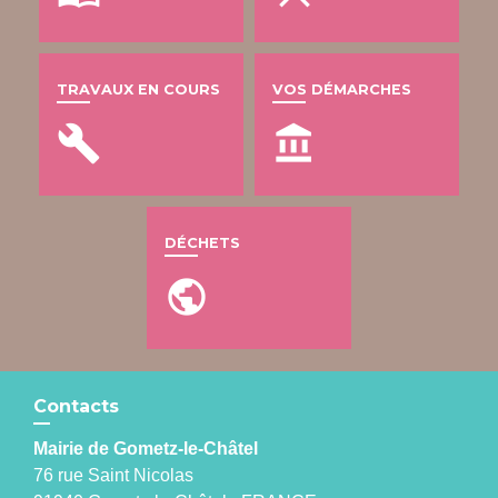
TRAVAUX EN COURS
VOS DÉMARCHES
build
account_balance
DÉCHETS
public
Contacts
Mairie de Gometz-le-Châtel
76 rue Saint Nicolas