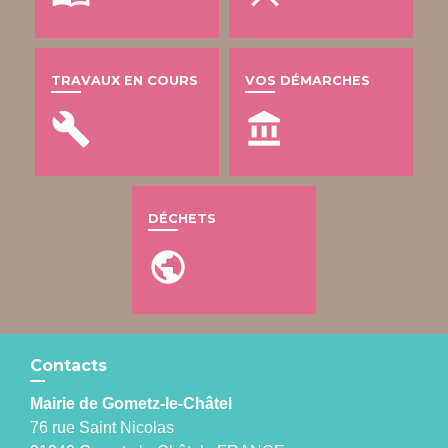
TRAVAUX EN COURS
VOS DÉMARCHES
build
account_balance
DÉCHETS
public
Contacts
Mairie de Gometz-le-Châtel
76 rue Saint Nicolas