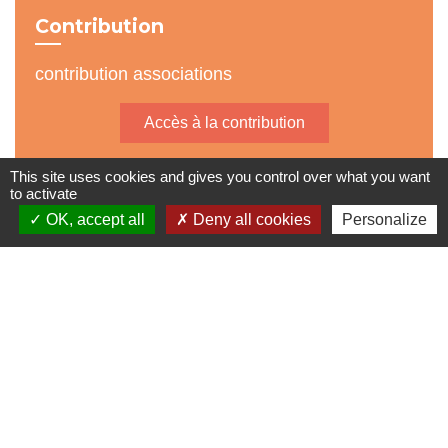
Contribution
contribution associations
Accès à la contribution
This site uses cookies and gives you control over what you want
to activate
OK, accept all
Deny all cookies
Personalize
Accès directs
BULLETIN MUNICIPAL
MENU CANTINE
import_contacts
local_dining