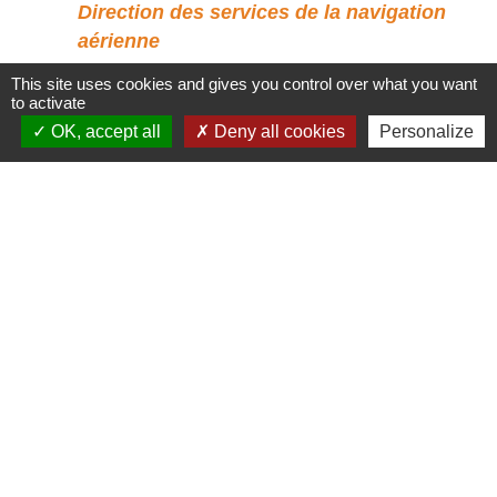
Direction des services de la navigation
aérienne
This site uses cookies and gives you control over what you want
Par mail : environnement-dsna@aviation-
to activate
civile.gouv.fr
OK, accept all
Deny all cookies
Personalize
Accès directs
BULLETIN MUNICIPAL
MENU CANTINE
import_contacts
local_dining