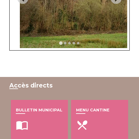
Accès directs
BULLETIN MUNICIPAL
MENU CANTINE
import_contacts
local_dining