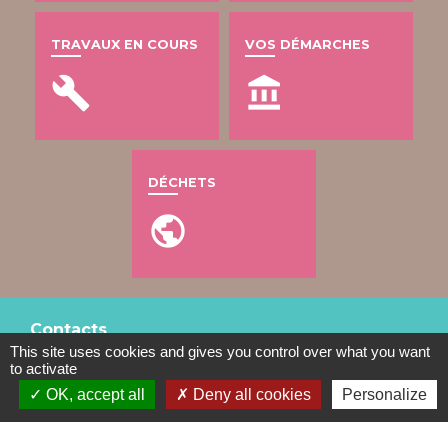
TRAVAUX EN COURS
VOS DÉMARCHES
build
account_balance
DÉCHETS
public
Contacts
This site uses cookies and gives you control over what you want
Mairie de Gometz-le-Châtel
to activate
76 rue Saint Nicolas
OK, accept all
Deny all cookies
Personalize
91940 Gometz-le-Châtel - FRANCE
+33 1 60 12 11 05