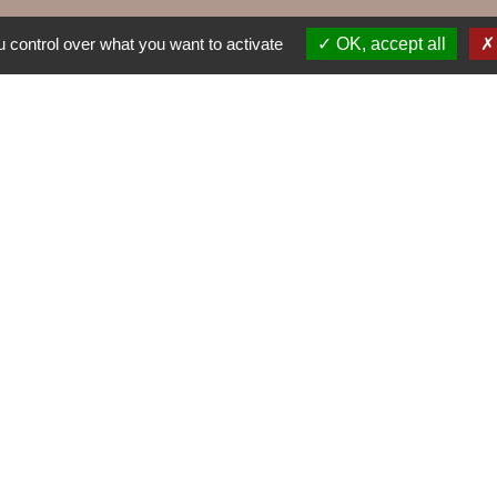
 control over what you want to activate
OK, accept all
TRAVAUX EN
NTINE
VOS DÉM
COURS
account_balance
build