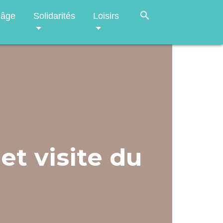
search
 âge
Solidarités
Loisirs
et visite du