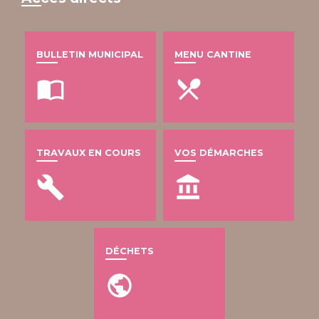
BULLETIN MUNICIPAL
MENU CANTINE
import_contacts
local_dining
TRAVAUX EN COURS
VOS DÉMARCHES
build
account_balance
DÉCHETS
public