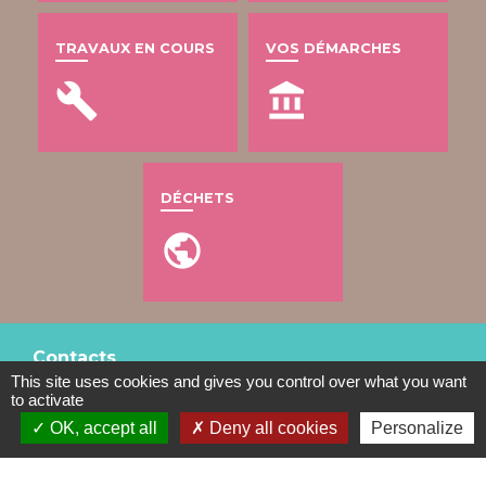
TRAVAUX EN COURS
VOS DÉMARCHES
build
account_balance
DÉCHETS
public
Contacts
This site uses cookies and gives you control over what you want
Mairie de Gometz-le-Châtel
to activate
76 rue Saint Nicolas
OK, accept all
Deny all cookies
Personalize
91940 Gometz-le-Châtel - FRANCE
+33 1 60 12 11 05