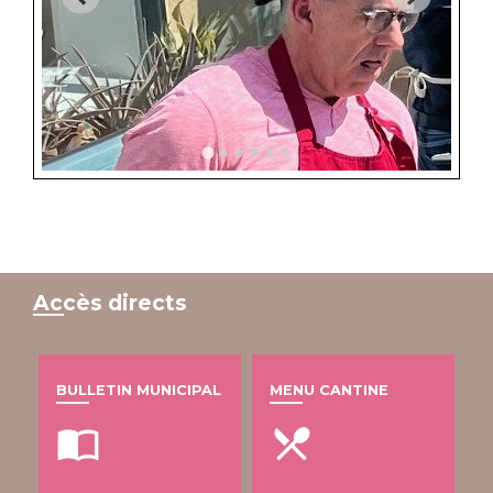
Accès directs
BULLETIN MUNICIPAL
MENU CANTINE
import_contacts
local_dining