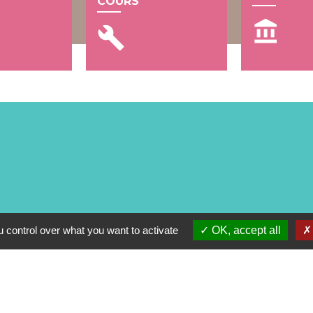
COURS
account_balance
build
 control over what you want to activate
OK, accept all