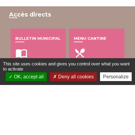
Accès directs
BULLETIN MUNICIPAL
MENU CANTINE
import_contacts
local_dining
This site uses cookies and gives you control over what you want
to activate
OK, accept all
Deny all cookies
Personalize
TRAVAUX EN COURS
VOS DÉMARCHES
build
account_balance
DÉCHETS