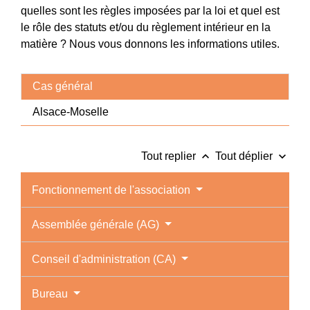
quelles sont les règles imposées par la loi et quel est
le rôle des statuts et/ou du règlement intérieur en la
matière ? Nous vous donnons les informations utiles.
Cas général
Alsace-Moselle
keyboard_arrow_up
keyboard_arrow_down
Tout replier
Tout déplier
Fonctionnement de l'association
Assemblée générale (AG)
Conseil d'administration (CA)
Bureau