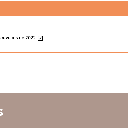
open_in_new
es revenus de 2022
s