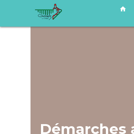
home
Démarches a