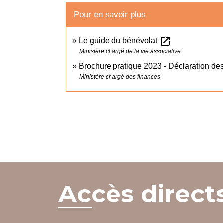
Pour en savoir plus
open_in_new
Le guide du bénévolat
Ministère chargé de la vie associative
Brochure pratique 2023 - Déclaration d
Ministère chargé des finances
Accès direct