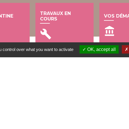
TRAVAUX EN
NTINE
VOS DÉM
COURS
account_balance
build
 control over what you want to activate
OK, accept all