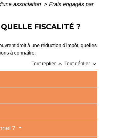
 d'une association
>
Frais engagés par
QUELLE FISCALITÉ ?
ouvrent droit à une réduction d'impôt, quelles
ions à connaître.
keyboard_arrow_up
keyboard_arrow_down
Tout replier
Tout déplier
onnel ?