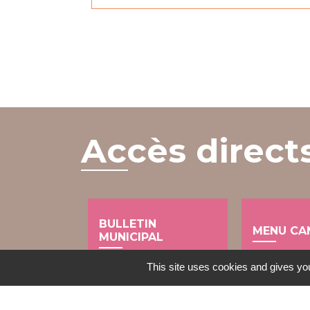
Accès direct
BULLETIN
MENU CA
MUNICIPAL
local_dining
import_contacts
This site uses cookies and gives you