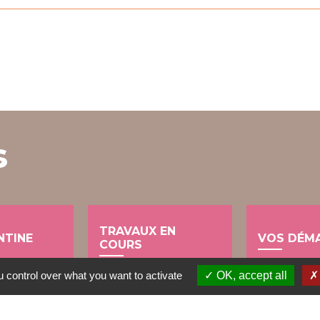
s
TRAVAUX EN
NTINE
VOS DÉM
COURS
account_balance
build
 control over what you want to activate
OK, accept all