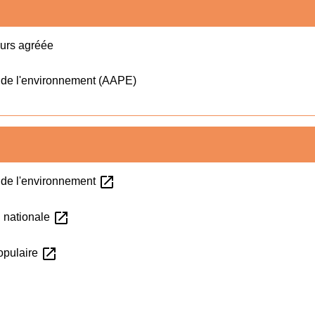
urs agréée
 de l'environnement (AAPE)
open_in_new
 de l'environnement
open_in_new
n nationale
open_in_new
opulaire