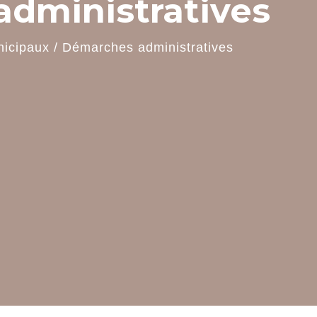
dministratives
nicipaux
/
Démarches administratives