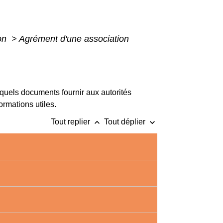
ion
>
Agrément d'une association
, quels documents fournir aux autorités
ormations utiles.
keyboard_arrow_up
keyboard_arrow_down
Tout replier
Tout déplier