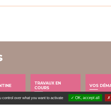
s
TRAVAUX EN
NTINE
VOS DÉM
COURS
account_balance
 control over what you want to activate
OK, accept all
build