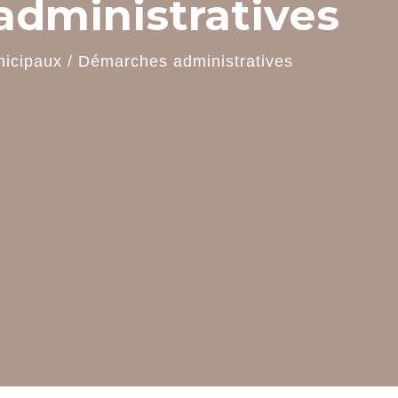
dministratives
nicipaux
/
Démarches administratives