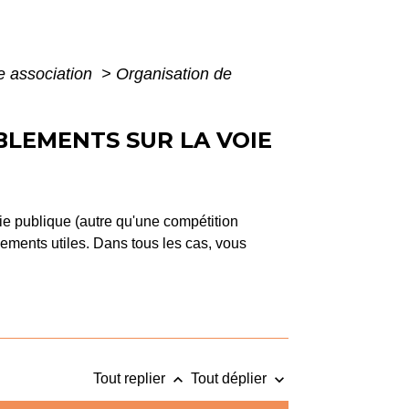
e association
>
Organisation de
BLEMENTS SUR LA VOIE
ie publique (autre qu'une compétition
ments utiles. Dans tous les cas, vous
keyboard_arrow_up
keyboard_arrow_down
Tout replier
Tout déplier