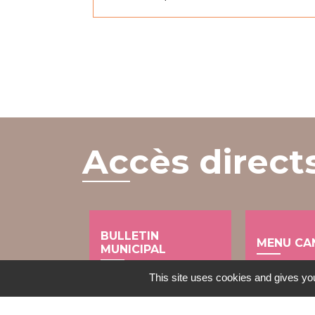
Accès direct
BULLETIN
MENU CA
MUNICIPAL
local_dining
This site uses cookies and gives you
import_contacts