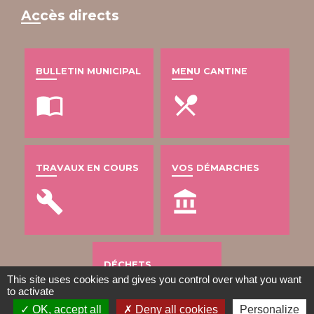
Accès directs
BULLETIN MUNICIPAL
MENU CANTINE
import_contacts
local_dining
TRAVAUX EN COURS
VOS DÉMARCHES
build
account_balance
DÉCHETS
This site uses cookies and gives you control over what you want
public
to activate
OK, accept all
Deny all cookies
Personalize