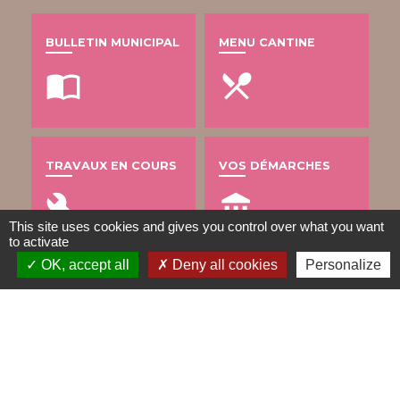
BULLETIN MUNICIPAL
MENU CANTINE
import_contacts
local_dining
TRAVAUX EN COURS
VOS DÉMARCHES
build
account_balance
This site uses cookies and gives you control over what you want
to activate
OK, accept all
Deny all cookies
Personalize
DÉCHETS
public