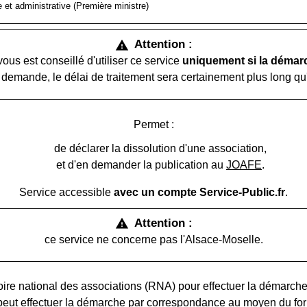
le et administrative (Première ministre)
Attention :
warning
vous est conseillé d'utiliser ce service
uniquement si la démar
la demande, le délai de traitement sera certainement plus long qu
Permet :
de déclarer la dissolution d'une association,
et d'en demander la publication au
JOAFE
.
Service accessible
avec un compte Service-Public.fr
.
Attention :
warning
ce service ne concerne pas l'Alsace-Moselle.
rtoire national des associations (RNA) pour effectuer la démarch
 peut effectuer la démarche par correspondance au moyen du fo