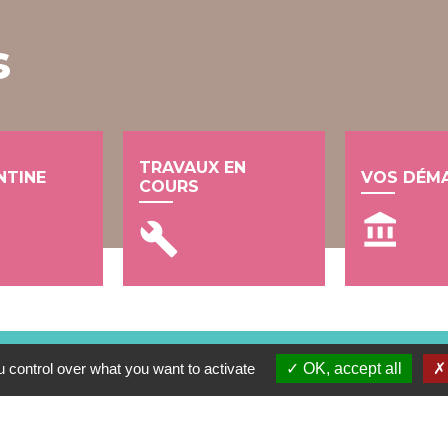
s
TRAVAUX EN
NTINE
VOS DÉM
COURS
account_balance
build
 control over what you want to activate
OK, accept all