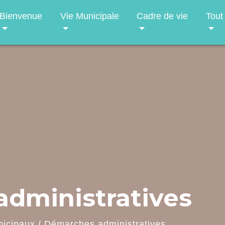
Bienvenue
Vie Municipale
Cadre de vie
Tout
dministratives
nicipaux
/
Démarches administratives