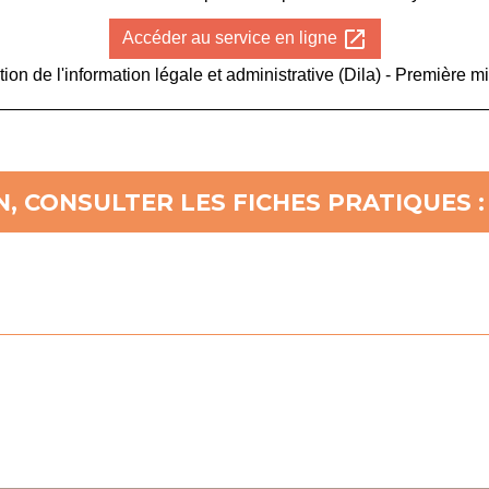
open_in_new
Accéder au service en ligne
tion de l'information légale et administrative (Dila) - Première mi
, CONSULTER LES FICHES PRATIQUES :