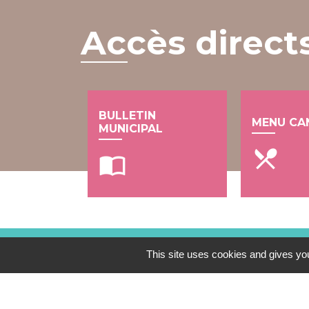
Accès direct
BULLETIN
MENU CA
MUNICIPAL
local_dining
import_contacts
This site uses cookies and gives you
Contacts