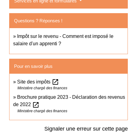
Services en ligne et formulaires
Questions ? Réponses !
Impôt sur le revenu - Comment est imposé le
salaire d'un apprenti ?
Pour en savoir plus
open_in_new
Site des impôts
Ministère chargé des finances
Brochure pratique 2023 - Déclaration des revenus
open_in_new
de 2022
Ministère chargé des finances
Signaler une erreur sur cette page