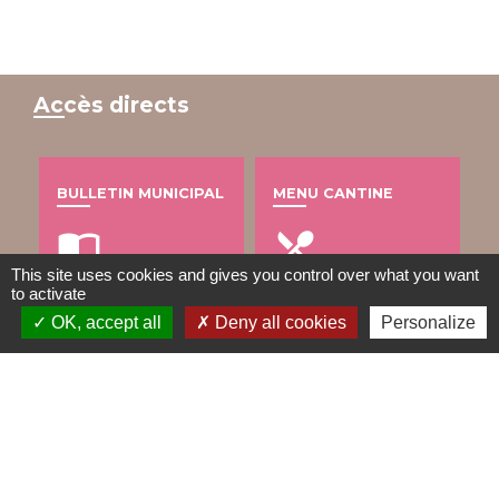
Accès directs
BULLETIN MUNICIPAL
MENU CANTINE
import_contacts
local_dining
This site uses cookies and gives you control over what you want
to activate
OK, accept all
Deny all cookies
Personalize
TRAVAUX EN COURS
VOS DÉMARCHES
build
account_balance