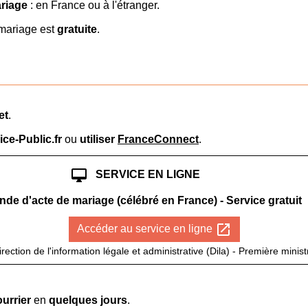
ariage
: en France ou à l'étranger.
 mariage est
gratuite
.
et
.
ce-Public.fr
ou
utiliser
FranceConnect
.
desktop_mac
SERVICE EN LIGNE
de d'acte de mariage (célébré en France) - Service gratuit
open_in_new
Accéder au service en ligne
irection de l'information légale et administrative (Dila) - Première minist
ourrier
en
quelques jours
.