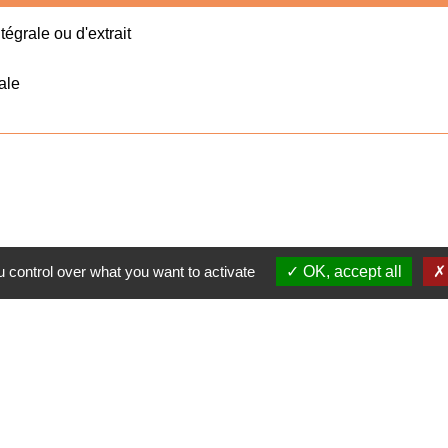
égrale ou d'extrait
ale
 control over what you want to activate
OK, accept all
s
TRAVAUX EN