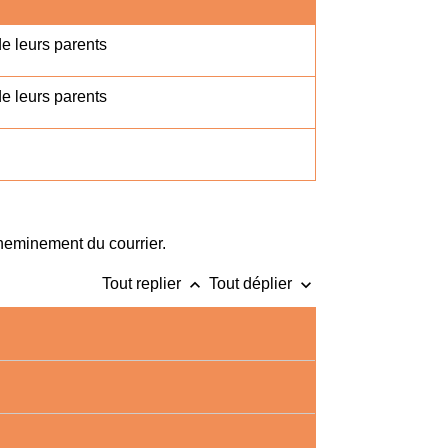
e leurs parents
e leurs parents
cheminement du courrier.
keyboard_arrow_up
keyboard_arrow_down
Tout replier
Tout déplier