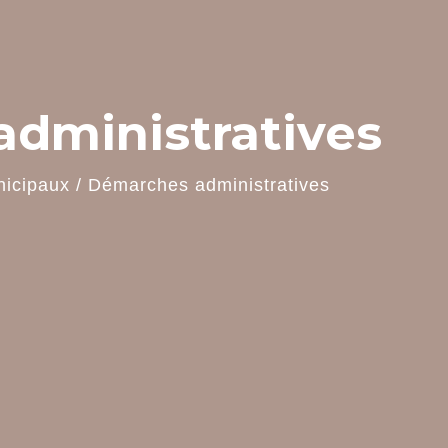
dministratives
nicipaux
/
Démarches administratives