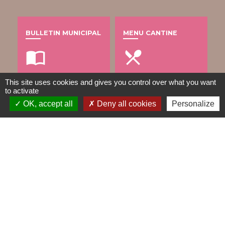
BULLETIN MUNICIPAL
MENU CANTINE
import_contacts
local_dining
This site uses cookies and gives you control over what you want
to activate
TRAVAUX EN COURS
VOS DÉMARCHES
OK, accept all
Deny all cookies
Personalize
build
account_balance
DÉCHETS
public