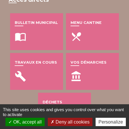
BULLETIN MUNICIPAL
MENU CANTINE
import_contacts
local_dining
TRAVAUX EN COURS
VOS DÉMARCHES
build
account_balance
DÉCHETS
This site uses cookies and gives you control over what you want
public
to activate
OK, accept all
Deny all cookies
Personalize