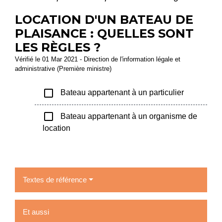
LOCATION D'UN BATEAU DE
PLAISANCE : QUELLES SONT
LES RÈGLES ?
Vérifié le 01 Mar 2021 - Direction de l'information légale et
administrative (Première ministre)
check_box_outline_blank
Bateau appartenant à un particulier
check_box_outline_blank
Bateau appartenant à un organisme de
location
Textes de référence
Et aussi