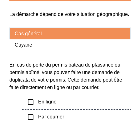
La démarche dépend de votre situation géographique.
Cas général
Guyane
En cas de perte du permis
bateau de plaisance
ou
permis abîmé, vous pouvez faire une demande de
duplicata
de votre permis. Cette demande peut être
faite directement en ligne ou par courrier.
check_box_outline_blank
En ligne
check_box_outline_blank
Par courrier