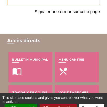
Signaler une erreur sur cette page
Accès directs
BULLETIN MUNICIPAL
MENU CANTINE
import_contacts
local_dining
TRAVAUX EN COURS
VOS DÉMARCHES
This site uses cookies and gives you control over what you want
build
account_balance
to activate