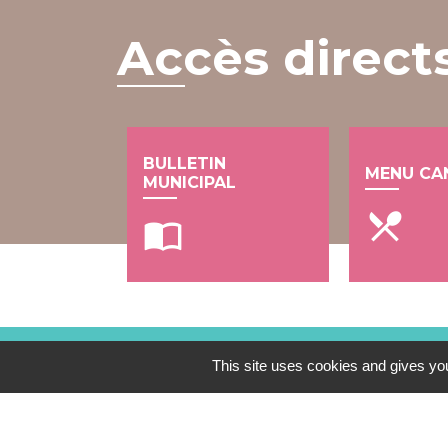
Accès direct
BULLETIN
MENU CA
MUNICIPAL
local_dining
import_contacts
This site uses cookies and gives you
Contacts