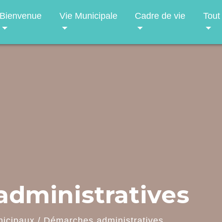
Bienvenue
Vie Municipale
Cadre de vie
Tout
dministratives
nicipaux
/
Démarches administratives