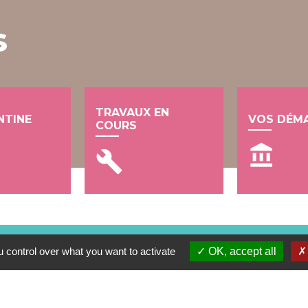
s
TRAVAUX EN
NTINE
VOS DÉM
COURS
account_balance
build
 control over what you want to activate
OK, accept all