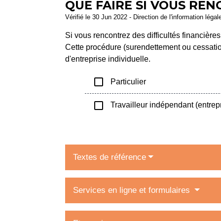
QUE FAIRE SI VOUS REN
Vérifié le 30 Jun 2022 - Direction de l'information légal
Si vous rencontrez des difficultés financière
Cette procédure (surendettement ou cessation
d'entreprise individuelle.
check_box_outline_blank
Particulier
check_box_outline_blank
Travailleur indépendant (entrepr
Textes de référence
Services en ligne et formulaires