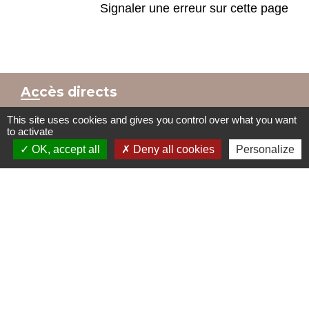
Signaler une erreur sur cette page
Accès directs
This site uses cookies and gives you control over what you want
to activate
BULLETIN MUNICIPAL
MENU CANTINE
OK, accept all
Deny all cookies
Personalize
import_contacts
local_dining
TRAVAUX EN COURS
VOS DÉMARCHES
build
account_balance