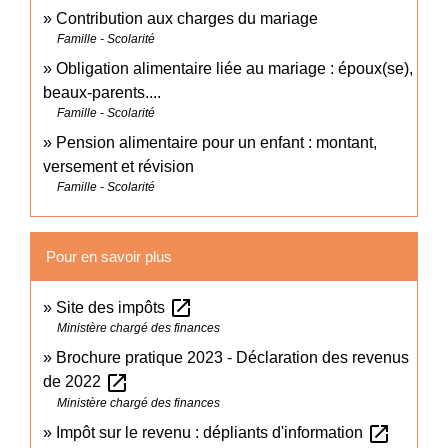
Contribution aux charges du mariage
Famille - Scolarité
Obligation alimentaire liée au mariage : époux(se),
beaux-parents....
Famille - Scolarité
Pension alimentaire pour un enfant : montant,
versement et révision
Famille - Scolarité
Pour en savoir plus
open_in_new
Site des impôts
Ministère chargé des finances
Brochure pratique 2023 - Déclaration des revenus
open_in_new
de 2022
Ministère chargé des finances
open_in_new
Impôt sur le revenu : dépliants d'information