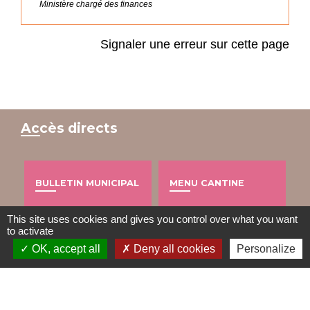
Ministère chargé des finances
Signaler une erreur sur cette page
Accès directs
BULLETIN MUNICIPAL
MENU CANTINE
import_contacts
local_dining
This site uses cookies and gives you control over what you want
to activate
OK, accept all
Deny all cookies
Personalize
TRAVAUX EN COURS
VOS DÉMARCHES