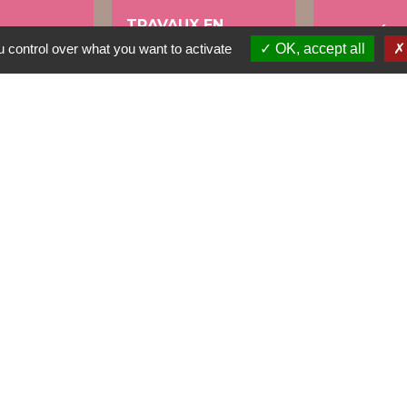
TRAVAUX EN
NTINE
VOS DÉM
COURS
 control over what you want to activate
OK, accept all
account_balance
build