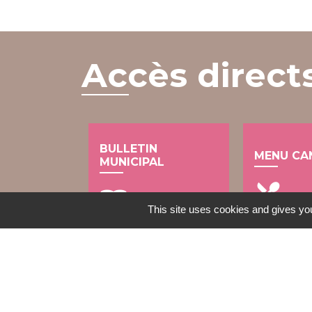
Accès direct
BULLETIN
MENU CA
MUNICIPAL
local_dining
import_contacts
This site uses cookies and gives you
Contacts