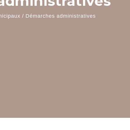
dministratives
nicipaux
/
Démarches administratives