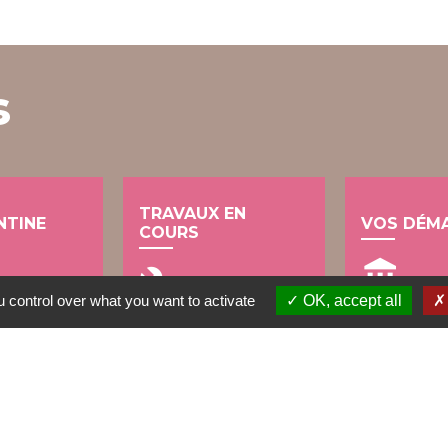
s
TRAVAUX EN
NTINE
VOS DÉM
COURS
account_balance
build
 control over what you want to activate
OK, accept all