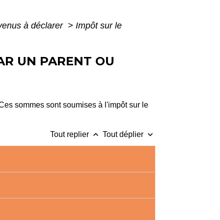
evenus à déclarer
>
Impôt sur le
PAR UN PARENT OU
 Ces sommes sont soumises à l'impôt sur le
keyboard_arrow_up
keyboard_arrow_down
Tout replier
Tout déplier