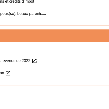
ns et crédits d'impôt
époux(se), beaux-parents....
open_in_new
es revenus de 2022
open_in_new
tion