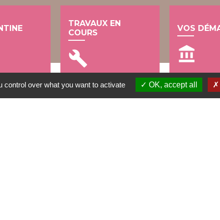
TRAVAUX EN
NTINE
VOS DÉM
COURS
account_balance
build
 control over what you want to activate
OK, accept all