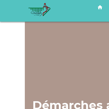
home
Démarches a