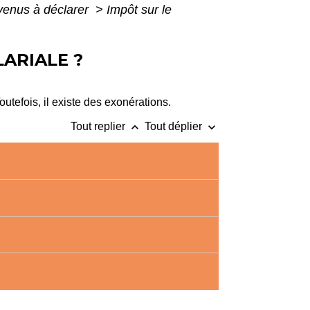
evenus à déclarer
>
Impôt sur le
LARIALE ?
tefois, il existe des exonérations.
keyboard_arrow_up
keyboard_arrow_down
Tout replier
Tout déplier