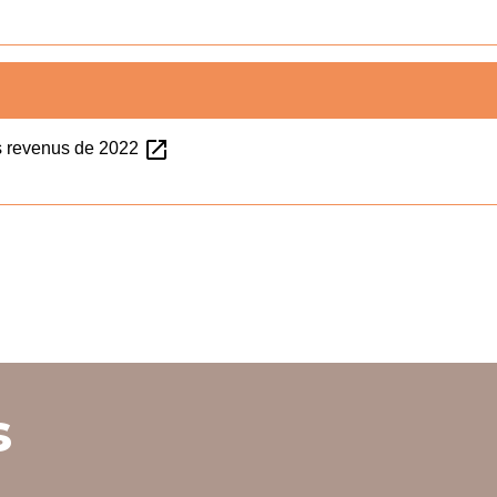
open_in_new
es revenus de 2022
s