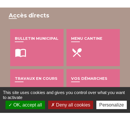
Accès directs
BULLETIN MUNICIPAL
MENU CANTINE
import_contacts
local_dining
TRAVAUX EN COURS
VOS DÉMARCHES
build
account_balance
This site uses cookies and gives you control over what you want
to activate
OK, accept all
Deny all cookies
Personalize
DÉCHETS