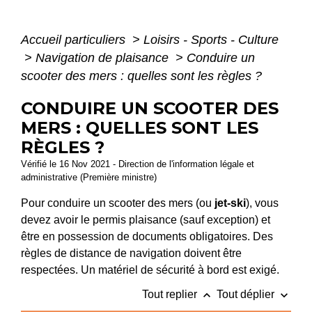
Accueil particuliers
>
Loisirs - Sports - Culture
>
Navigation de plaisance
>
Conduire un
scooter des mers : quelles sont les règles ?
CONDUIRE UN SCOOTER DES
MERS : QUELLES SONT LES
RÈGLES ?
Vérifié le 16 Nov 2021 - Direction de l'information légale et
administrative (Première ministre)
Pour conduire un scooter des mers (ou
jet-ski
), vous
devez avoir le permis plaisance (sauf exception) et
être en possession de documents obligatoires. Des
règles de distance de navigation doivent être
respectées. Un matériel de sécurité à bord est exigé.
keyboard_arrow_up
keyboard_arrow_down
Tout replier
Tout déplier