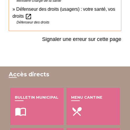
Ministère chargé de la santé
Défenseur des droits (usagers) : votre santé, vos
open_in_new
droits
Défenseur des droits
Signaler une erreur sur cette page
Accès directs
BULLETIN MUNICIPAL
MENU CANTINE
import_contacts
local_dining