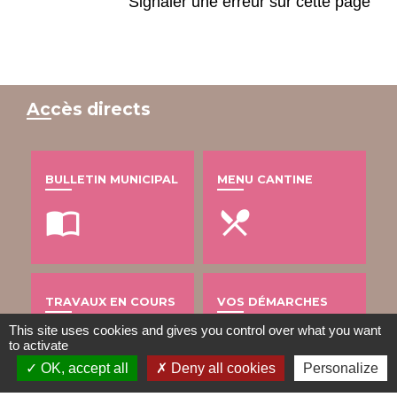
Signaler une erreur sur cette page
Accès directs
BULLETIN MUNICIPAL
MENU CANTINE
import_contacts
local_dining
TRAVAUX EN COURS
VOS DÉMARCHES
This site uses cookies and gives you control over what you want
build
account_balance
to activate
OK, accept all
Deny all cookies
Personalize