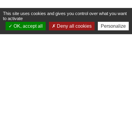
This site uses cookies and gives you control over what you want
to activate
OK, accept all
Deny all cookies
Personalize
Accès directs
BULLETIN MUNICIPAL
MENU CANTINE
import_contacts
local_dining
TRAVAUX EN COURS
VOS DÉMARCHES
build
account_balance