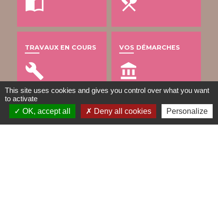
import_contacts
local_dining
TRAVAUX EN COURS
VOS DÉMARCHES
build
account_balance
This site uses cookies and gives you control over what you want
to activate
OK, accept all
Deny all cookies
Personalize
DÉCHETS
public
Contacts
Mairie de Gometz-le-Châtel
76 rue Saint Nicolas