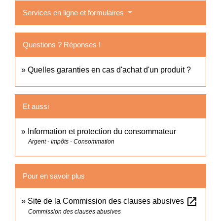
Services en ligne et formulaires
Questions ? Réponses !
Quelles garanties en cas d'achat d'un produit ?
Et aussi
Information et protection du consommateur
Argent - Impôts - Consommation
Pour en savoir plus
open_in_new
Site de la Commission des clauses abusives
Commission des clauses abusives