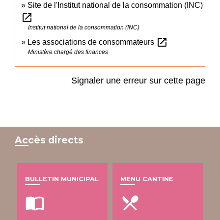
Site de l'Institut national de la consommation (INC)
open_in_new
Institut national de la consommation (INC)
open_in_new
Les associations de consommateurs
Ministère chargé des finances
Signaler une erreur sur cette page
Accès directs
BULLETIN MUNICIPAL
MENU CANTINE
import_contacts
local_dining