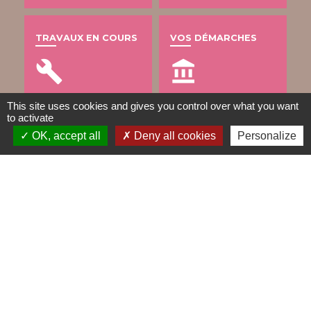
TRAVAUX EN COURS
VOS DÉMARCHES
build
account_balance
This site uses cookies and gives you control over what you want
to activate
DÉCHETS
OK, accept all
Deny all cookies
Personalize
public
Contacts
Mairie de Gometz-le-Châtel
76 rue Saint Nicolas
91940 Gometz-le-Châtel - FRANCE