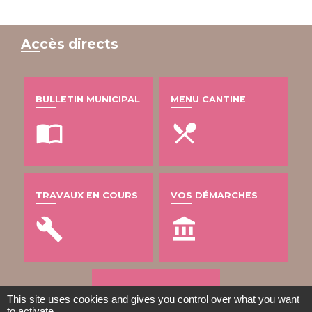
Accès directs
BULLETIN MUNICIPAL
MENU CANTINE
import_contacts
local_dining
TRAVAUX EN COURS
VOS DÉMARCHES
build
account_balance
DÉCHETS
This site uses cookies and gives you control over what you want
to activate