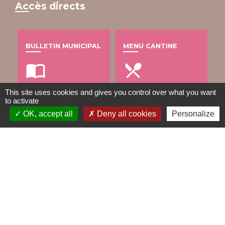
Accès directs
BULLETIN MUNICIPAL
MENU CANTINE
import_contacts
local_dining
This site uses cookies and gives you control over what you want
to activate
OK, accept all
Deny all cookies
Personalize
TRAVAUX EN COURS
VOS DÉMARCHES
build
account_balance
DÉCHETS
public