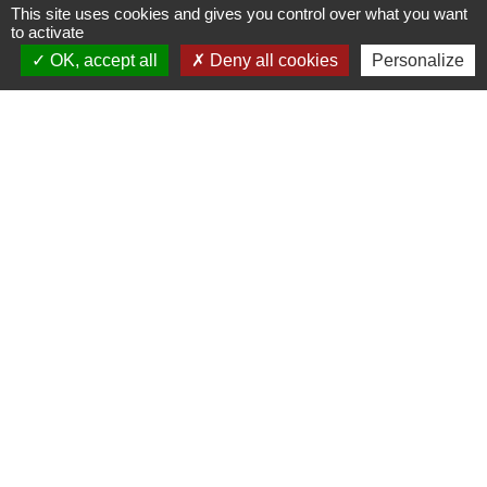
TRAVAUX EN COURS
VOS DÉMARCHES
This site uses cookies and gives you control over what you want
to activate
build
account_balance
OK, accept all
Deny all cookies
Personalize
DÉCHETS
public
Contacts
Mairie de Gometz-le-Châtel
76 rue Saint Nicolas
91940 Gometz-le-Châtel - FRANCE
+33 1 60 12 11 05