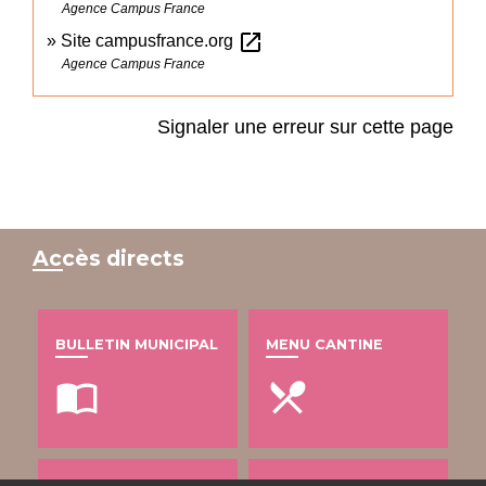
Agence Campus France
open_in_new
Site campusfrance.org
Agence Campus France
Signaler une erreur sur cette page
Accès directs
BULLETIN MUNICIPAL
MENU CANTINE
import_contacts
local_dining