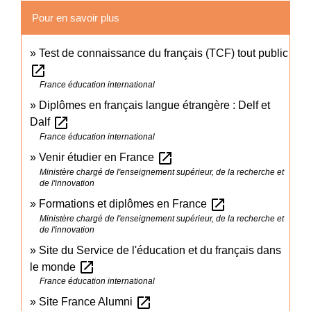
Pour en savoir plus
Test de connaissance du français (TCF) tout public
open_in_new
France éducation international
Diplômes en français langue étrangère : Delf et
open_in_new
Dalf
France éducation international
open_in_new
Venir étudier en France
Ministère chargé de l'enseignement supérieur, de la recherche et
de l'innovation
open_in_new
Formations et diplômes en France
Ministère chargé de l'enseignement supérieur, de la recherche et
de l'innovation
Site du Service de l'éducation et du français dans
open_in_new
le monde
France éducation international
open_in_new
Site France Alumni