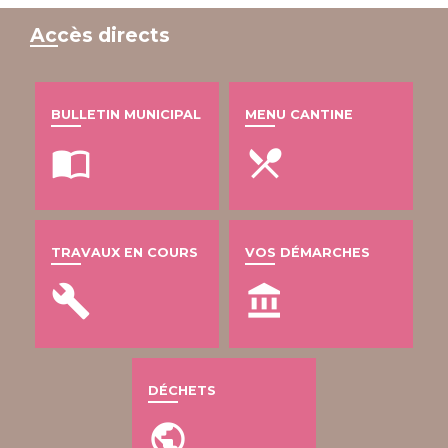
Accès directs
BULLETIN MUNICIPAL
MENU CANTINE
import_contacts
local_dining
TRAVAUX EN COURS
VOS DÉMARCHES
build
account_balance
DÉCHETS
public