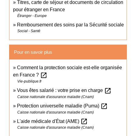
Titres, carte de séjour et documents de circulation
pour étranger en France
Étranger - Europe
Remboursement des soins par la Sécurité sociale
Social - Santé
Pour en savoir plus
Comment la protection sociale est-elle organisée
open_in_new
en France ?
Vie-publique.fr
open_in_new
Vous êtes salarié : votre prise en charge
Caisse nationale d'assurance maladie (Cnam)
open_in_new
Protection universelle maladie (Puma)
Caisse nationale d'assurance maladie (Cnam)
open_in_new
L'aide médicale d'État (AME)
Caisse nationale d'assurance maladie (Cnam)