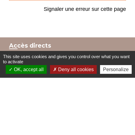
Signaler une erreur sur cette page
Accès directs
This site uses cookies and gives you control over what you want
to activate
OK, accept all
Deny all cookies
Personalize
BULLETIN MUNICIPAL
MENU CANTINE
import_contacts
local_dining
TRAVAUX EN COURS
VOS DÉMARCHES
build
account_balance