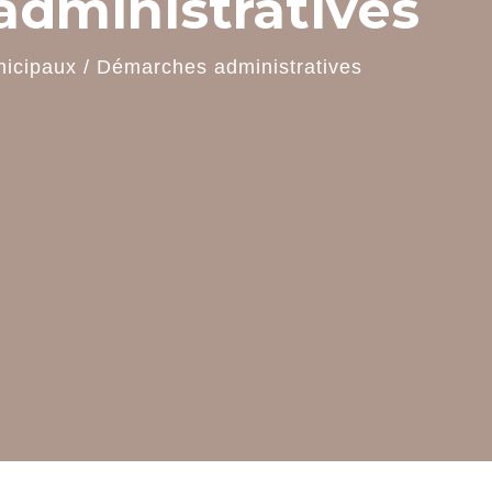
dministratives
nicipaux
/
Démarches administratives