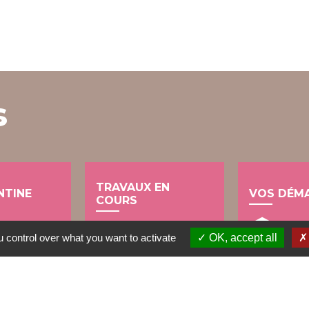
s
TRAVAUX EN
NTINE
VOS DÉM
COURS
account_balance
build
 control over what you want to activate
OK, accept all