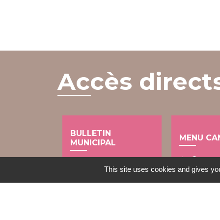
Accès direct
BULLETIN
MENU CA
MUNICIPAL
local_dining
import_contacts
This site uses cookies and gives you