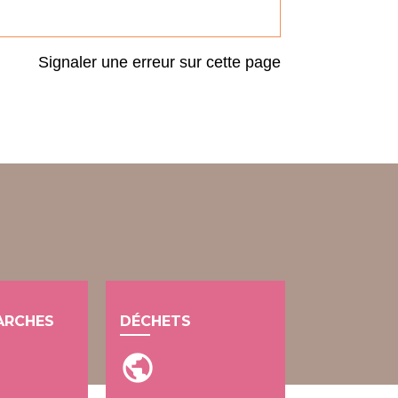
Signaler une erreur sur cette page
ARCHES
DÉCHETS
public