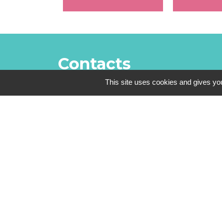
Contacts
This site uses cookies and gives you
Mairie de Gometz-le-Châtel
76 rue Saint Nicolas
91940 Gometz-le-Châtel - FRANCE
+33 1 60 12 11 05
Mentions légales
-
Politique de confidenti