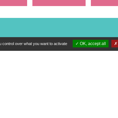
 control over what you want to activate
OK, accept all
alité
-
Accessibilité
-
Plan du site
-
Gestion des cookie