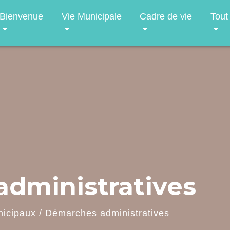
Bienvenue
Vie Municipale
Cadre de vie
Tout
dministratives
nicipaux
/
Démarches administratives