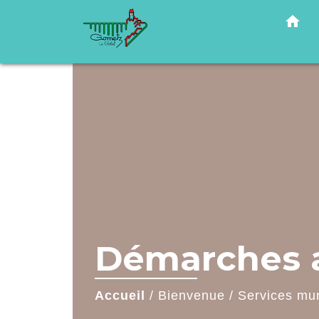
home
Démarches a
Accueil
/
Bienvenue
/
Services mu