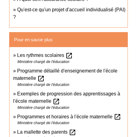
Qu'est-ce qu'un projet d'accueil individualisé (PAI)
?
Pour en savoir plus
open_in_new
Les rythmes scolaires
Ministère chargé de l'éducation
Programme détaillé d'enseignement de l'école
open_in_new
maternelle
Ministère chargé de l'éducation
Exemples de progression des apprentissages à
open_in_new
l'école maternelle
Ministère chargé de l'éducation
open_in_new
Programmes et horaires à l'école maternelle
Ministère chargé de l'éducation
open_in_new
La mallette des parents