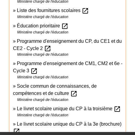
Ministère chargé de l'éducation
open_in_new
Liste des fournitures scolaires
Ministère chargé de l'éducation
open_in_new
Éducation prioritaire
Ministère chargé de l'éducation
Programme d'enseignement du CP, du CE1 et du
open_in_new
CE2 - Cycle 2
Ministère chargé de l'éducation
Programme d'enseignement de CM1, CM2 et 6e -
open_in_new
Cycle 3
Ministère chargé de l'éducation
Socle commun de connaissances, de
open_in_new
compétences et de culture
Ministère chargé de l'éducation
open_in_new
Le livret scolaire unique du CP à la troisième
Ministère chargé de l'éducation
Le livret scolaire unique du CP à la 3e (brochure)
open_in_new