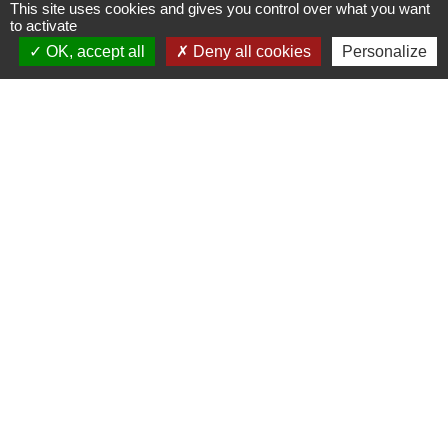
This site uses cookies and gives you control over what you want
Ministère chargé de l'éducation
to activate
OK, accept all
Deny all cookies
Personalize
Signaler une erreur sur cette page
Accès directs
BULLETIN MUNICIPAL
MENU CANTINE
import_contacts
local_dining
TRAVAUX EN COURS
VOS DÉMARCHES