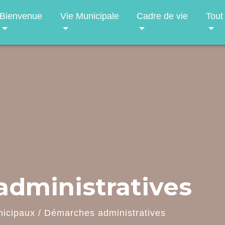
Bienvenue
Vie Municipale
Cadre de vie
Tout
dministratives
nicipaux
/
Démarches administratives