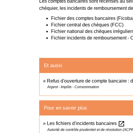
Les comptes bancaires sont recensés au sein d
chéquier, les incidents de remboursement des
Fichier des comptes bancaires (Ficoba
Fichier central des chèques (FCC)
Fichier national des chèques irrégulier
Fichier incidents de remboursement - Cr
Et aussi
Refus d'ouverture de compte bancaire : d
Argent - Impôts - Consommation
Pour en savoir plus
open_in_new
Les fichiers d'incidents bancaires
Autorité de contrôle prudentiel et de résolution (ACP