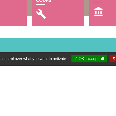
COURS
account_balance
build
 control over what you want to activate
OK, accept all