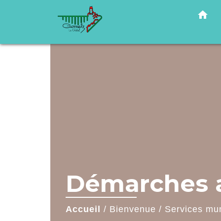
home
Démarches a
Accueil
/
Bienvenue
/
Services mu