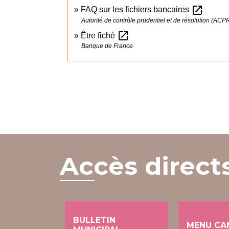
open_in_new
FAQ sur les fichiers bancaires
Autorité de contrôle prudentiel et de résolution (ACP
open_in_new
Être fiché
Banque de France
Accès direct
BULLETIN
MENU CA