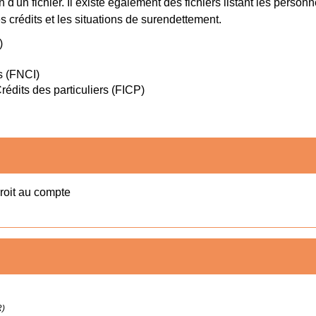
'un fichier. Il existe également des fichiers listant les personn
 crédits et les situations de surendettement.
)
s (FNCI)
édits des particuliers (FICP)
roit au compte
R)