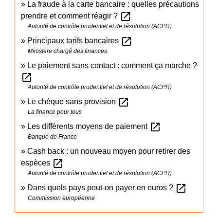
La fraude à la carte bancaire : quelles précautions
open_in_new
prendre et comment réagir ?
Autorité de contrôle prudentiel et de résolution (ACPR)
open_in_new
Principaux tarifs bancaires
Ministère chargé des finances
Le paiement sans contact : comment ça marche ?
open_in_new
Autorité de contrôle prudentiel et de résolution (ACPR)
open_in_new
Le chèque sans provision
La finance pour tous
open_in_new
Les différents moyens de paiement
Banque de France
Cash back : un nouveau moyen pour retirer des
open_in_new
espèces
Autorité de contrôle prudentiel et de résolution (ACPR)
open_in_new
Dans quels pays peut-on payer en euros ?
Commission européenne