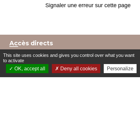
Signaler une erreur sur cette page
Accès directs
This site uses cookies and gives you control over what you want
to activate
BULLETIN MUNICIPAL
MENU CANTINE
OK, accept all
Deny all cookies
Personalize
import_contacts
local_dining
TRAVAUX EN COURS
VOS DÉMARCHES
build
account_balance