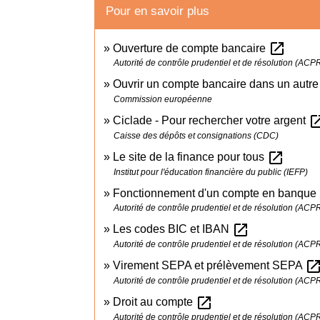
Pour en savoir plus
open_in_new
Ouverture de compte bancaire
Autorité de contrôle prudentiel et de résolution (ACP
Ouvrir un compte bancaire dans un autr
Commission européenne
open_in
Ciclade - Pour rechercher votre argent
Caisse des dépôts et consignations (CDC)
open_in_new
Le site de la finance pour tous
Institut pour l'éducation financière du public (IEFP)
Fonctionnement d'un compte en banque
Autorité de contrôle prudentiel et de résolution (ACP
open_in_new
Les codes BIC et IBAN
Autorité de contrôle prudentiel et de résolution (ACP
open_in_n
Virement SEPA et prélèvement SEPA
Autorité de contrôle prudentiel et de résolution (ACP
open_in_new
Droit au compte
Autorité de contrôle prudentiel et de résolution (ACP