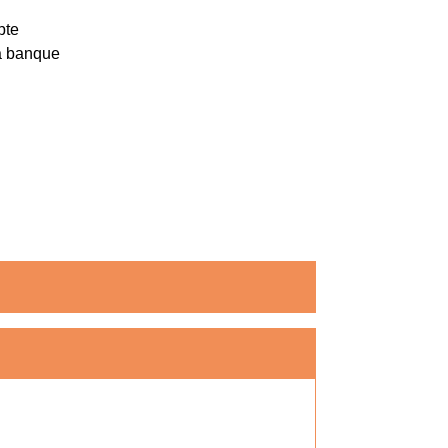
pte
la banque