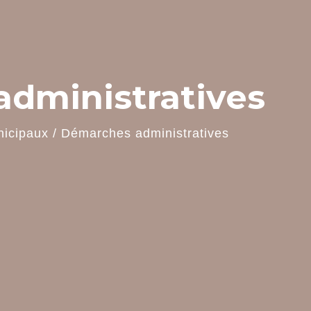
dministratives
nicipaux
/
Démarches administratives