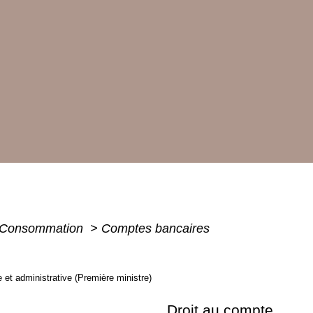
 - Consommation
>
Comptes bancaires
le et administrative (Première ministre)
Droit au compte