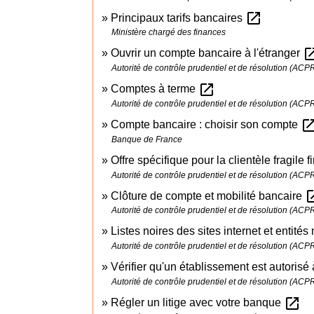
open_in_new
Principaux tarifs bancaires
Ministère chargé des finances
open_in
Ouvrir un compte bancaire à l'étranger
Autorité de contrôle prudentiel et de résolution (ACP
open_in_new
Comptes à terme
Autorité de contrôle prudentiel et de résolution (ACP
open_in_
Compte bancaire : choisir son compte
Banque de France
Offre spécifique pour la clientèle fragile
Autorité de contrôle prudentiel et de résolution (ACP
open_
Clôture de compte et mobilité bancaire
Autorité de contrôle prudentiel et de résolution (ACP
Listes noires des sites internet et entité
Autorité de contrôle prudentiel et de résolution (ACP
Vérifier qu'un établissement est autorisé
Autorité de contrôle prudentiel et de résolution (ACP
open_in_new
Régler un litige avec votre banque