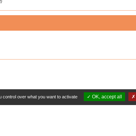
R)
 control over what you want to activate
OK, accept all
s