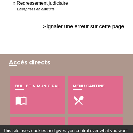
Redressement judiciaire
Entreprises en difficulté
Signaler une erreur sur cette page
Accès directs
BULLETIN MUNICIPAL
MENU CANTINE
import_contacts
local_dining
TRAVAUX EN COURS
VOS DÉMARCHES
This site uses cookies and gives you control over what you want