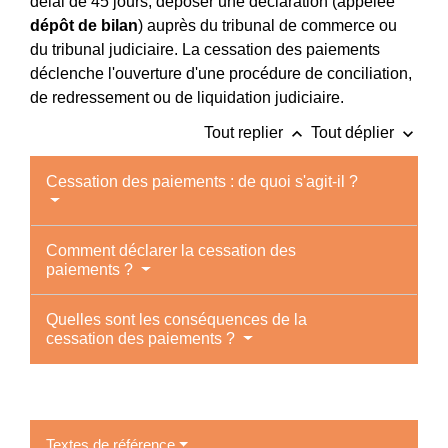
délai de 45 jours, déposer une déclaration (appelée
dépôt de bilan
) auprès du tribunal de commerce ou
du tribunal judiciaire. La cessation des paiements
déclenche l'ouverture d'une procédure de conciliation,
de redressement ou de liquidation judiciaire.
keyboard_arrow_up
keyboard_arrow_down
Tout replier
Tout déplier
Cessation des paiements : de quoi s'agit-il ?
Comment déclarer la cessation des
paiements ?
Quelles sont les conséquences de la
cessation des paiements ?
Textes de référence