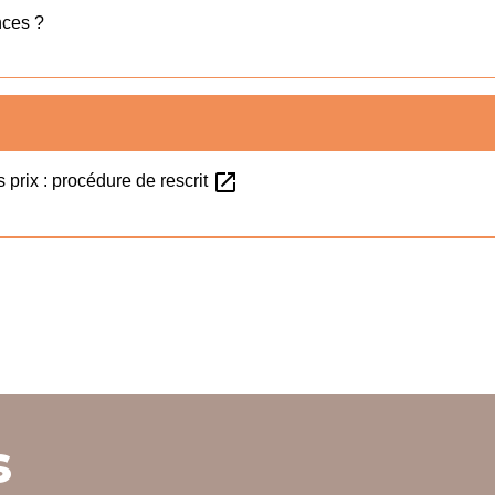
nces ?
open_in_new
s prix : procédure de rescrit
s