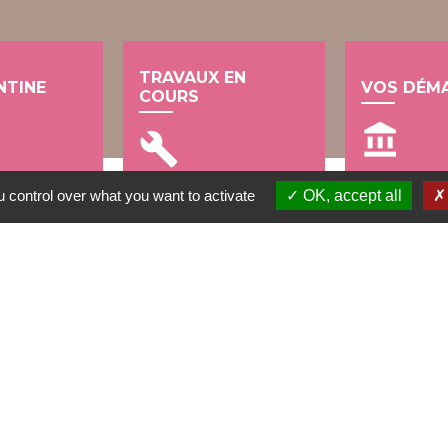
TRAVAUX EN
NTINE
VOS DÉM
COURS
account_balance
build
 control over what you want to activate
OK, accept all