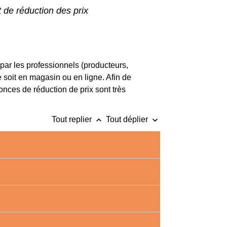
t de réduction des prix
nt par les professionnels (producteurs,
 soit en magasin ou en ligne. Afin de
onces de réduction de prix sont très
keyboard_arrow_up
keyboard_arrow_down
Tout replier
Tout déplier