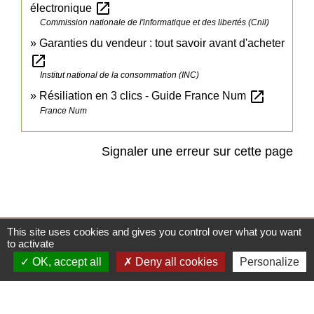
open_in_new
électronique
Commission nationale de l'informatique et des libertés (Cnil)
Garanties du vendeur : tout savoir avant d'acheter
open_in_new
Institut national de la consommation (INC)
open_in_new
Résiliation en 3 clics - Guide France Num
France Num
Signaler une erreur sur cette page
This site uses cookies and gives you control over what you want
Accès directs
to activate
OK, accept all
Deny all cookies
Personalize
BULLETIN MUNICIPAL
MENU CANTINE