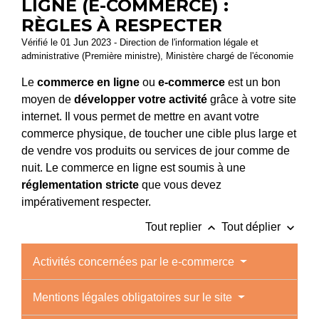
LIGNE (E-COMMERCE) :
RÈGLES À RESPECTER
Vérifié le 01 Jun 2023 - Direction de l'information légale et
administrative (Première ministre), Ministère chargé de l'économie
Le
commerce en ligne
ou
e-commerce
est un bon
moyen de
développer votre activité
grâce à votre site
internet. Il vous permet de mettre en avant votre
commerce physique, de toucher une cible plus large et
de vendre vos produits ou services de jour comme de
nuit. Le commerce en ligne est soumis à une
réglementation stricte
que vous devez
impérativement respecter.
keyboard_arrow_up
keyboard_arrow_down
Tout replier
Tout déplier
Activités concernées par le e-commerce
Mentions légales obligatoires sur le site